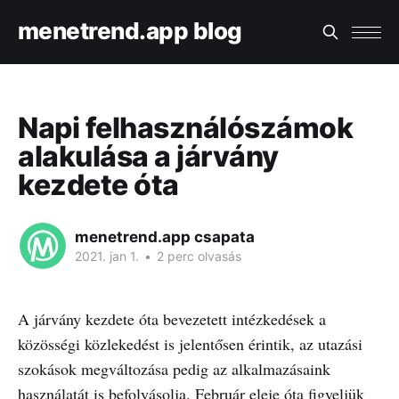
menetrend.app blog
Napi felhasználószámok
alakulása a járvány
kezdete óta
menetrend.app csapata
2021. jan 1.
•
2 perc olvasás
A járvány kezdete óta bevezetett intézkedések a
közösségi közlekedést is jelentősen érintik, az utazási
szokások megváltozása pedig az alkalmazásaink
használatát is befolyásolja. Február eleje óta figyeljük