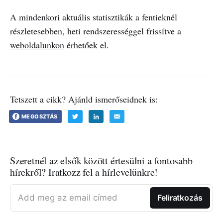
A mindenkori aktuális statisztikák a fentieknél
részletesebben, heti rendszerességgel frissítve a
weboldalunkon
érhetőek el.
Tetszett a cikk? Ajánld ismerőseidnek is:
MEGOSZTÁS
Szeretnél az elsők között értesülni a fontosabb
hírekről? Iratkozz fel a hírlevelünkre!
Add meg az email címed
Feliratkozás