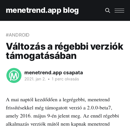
menetrend.app blog
#ANDROID
Változás a régebbi verziók
támogatásában
menetrend.app csapata
2021. jan 2.
•
1 perc olvasás
A mai naptól kezdődően a legrégebbi, menetrend
frissítésekkel még támogatott verzió a 2.0.0-beta7,
amely 2016. május 9-én jelent meg. Az ennél régebbi
alkalmazás verziók mától nem kapnak menetrend