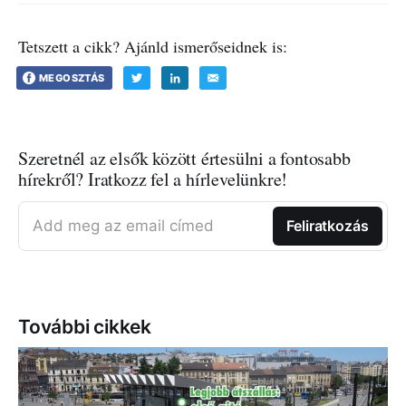
Tetszett a cikk? Ajánld ismerőseidnek is:
MEGOSZTÁS
Szeretnél az elsők között értesülni a fontosabb
hírekről? Iratkozz fel a hírlevelünkre!
Add meg az email címed
Feliratkozás
További cikkek