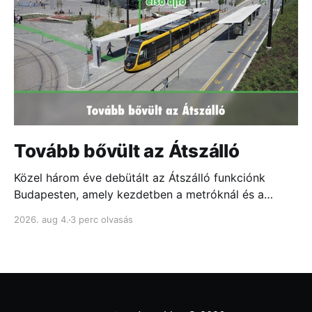
Tovább bővült az Átszálló
Közel három éve debütált az Átszálló funkciónk
Budapesten, amely kezdetben a metróknál és a
fontosabb csomópontokban mutatta meg, melyik
2026. aug 4.
3 perc olvasás
ajtóhoz állj a leggyorsabb átszállás érdekében...