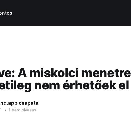
ontos
tve: A miskolci menetr
tileg nem érhetőek el
nd.app csapata
1.
•
1 perc olvasás