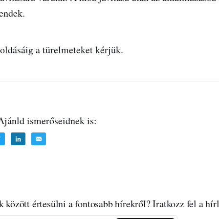
endek.
ldásáig a türelmeteket kérjük.
 Ajánld ismerőseidnek is:
k között értesülni a fontosabb hírekről? Iratkozz fel a hí