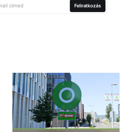
ail címed
Feliratkozás