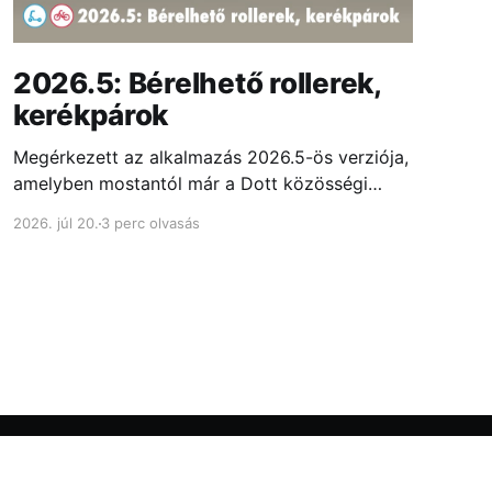
2026.5: Bérelhető rollerek,
kerékpárok
Megérkezett az alkalmazás 2026.5-ös verziója,
amelyben mostantól már a Dott közösségi
rollereit is megtalálhatod Budapesten és 5
2026. júl 20.
3 perc olvasás
vidéki városban. Emellett átdolgoztuk...
Powered by Ghost