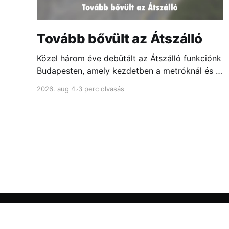
Tovább bővült az Átszálló
Közel három éve debütált az Átszálló funkciónk
Budapesten, amely kezdetben a metróknál és a
fontosabb csomópontokban mutatta meg,
2026. aug 4.
3 perc olvasás
melyik ajtóhoz állj a leggyorsabb átszállás
érdekében...
menetrend.app blog
© 2026