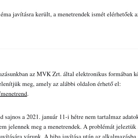
bléma javításra került, a menetrendek ismét elérhetőek a
azásunkban az MVK Zrt. által elektronikus formában kö
lenítjük meg, amely az alábbi oldalon érhető el:
u/menetrend
.
d sajnos a 2021. január 11-i hétre nem tartalmaz adatok
em jelennek meg a menetrendek. A problémát jeleztü
javítására várunk. A hiba javítása után az alkalmazásba 