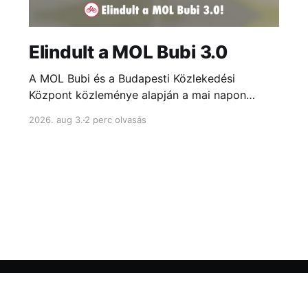
Elindult a MOL Bubi 3.0
A MOL Bubi és a Budapesti Közlekedési
Központ közleménye alapján a mai napon
elindult a megújult MOL Bubi szolgáltatás. Az
2026. aug 3.
2 perc olvasás
indulást egy néhány hetes próbaüzem előzte
meg, melynek során közel 9 ezer felhasználó
tesztelte a rendszert.
Weboldalunk
Adatkezelés
Kapcsolat