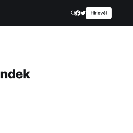
Hírlevél
endek