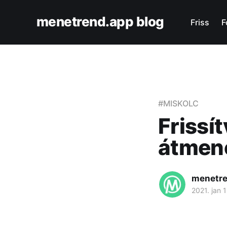
menetrend.app blog
Friss
F
#MISKOLC
Frissí
átmene
menetre
2021. jan 1