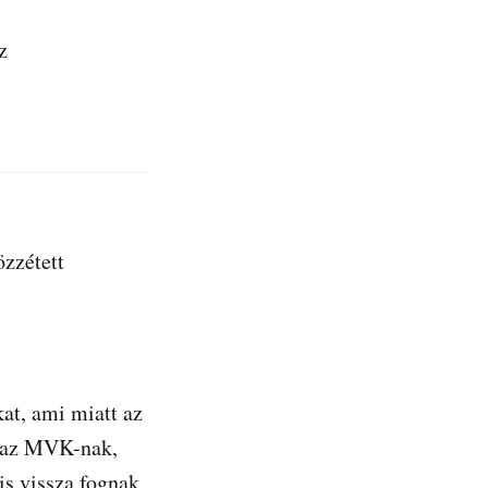
z
zzétett
at, ami miatt az
k az MVK-nak,
is vissza fognak