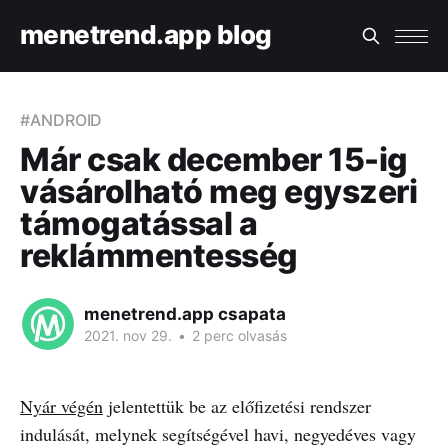
menetrend.app blog
#ANDROID
Már csak december 15-ig
vásárolható meg egyszeri
támogatással a
reklámmentesség
menetrend.app csapata
2021. nov 29.
•
2 perc olvasás
Nyár végén
jelentettük be az előfizetési rendszer
indulását, melynek segítségével havi, negyedéves vagy