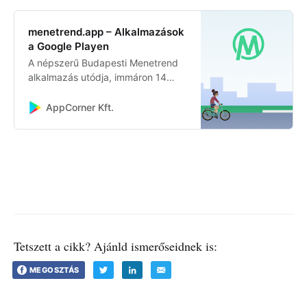
menetrend.app – Alkalmazások
a Google Playen
A népszerű Budapesti Menetrend
alkalmazás utódja, immáron 14
nagyváros helyi menetrendjeivel:
Budapest, Debrecen, Szeged,
AppCorner Kft.
Miskolc, Pécs, Nyíregyháza,
Kecskemét, Dunaújváros,
Kaposvár, Székesfehérvár,
Tatabánya és Siófok, Szombathely,
Veszprém, valamint 2 kisváros
menetrendjeivel: Püspökladány és
Ber…
Tetszett a cikk? Ajánld ismerőseidnek is:
MEGOSZTÁS