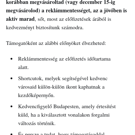
korábban megvásároltad (vagy december 15-ig
megvásárolod) a reklámmentességet, az a jövőben is
aktív marad
, sőt, most az előfizetések árából is
kedvezményt biztosítunk számodra.
Támogatóként az alábbi előnyöket élvezheted:
Reklámmentesség az előfizetés időtartama
alatt.
Shortcutok, melyek segítségével kedvenc
városaid külön-külön ikont kaphatnak a
kezdőképernyőn.
Kedvencfigyelő Budapesten, amely értesítést
küld, ha a kiválasztott vonalakon forgalmi
változás történik.
És persze a tudat, hogy támogatásoddal