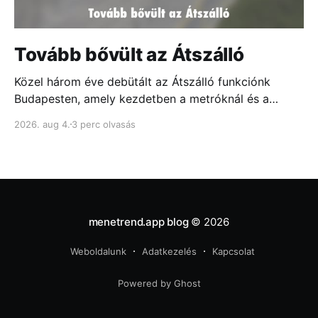
Tovább bővült az Átszálló
Közel három éve debütált az Átszálló funkciónk
Budapesten, amely kezdetben a metróknál és a
fontosabb csomópontokban mutatta meg, melyik
2026. aug 4.
3 perc olvasás
ajtóhoz állj a leggyorsabb átszállás érdekében...
menetrend.app blog
© 2026
Weboldalunk
Adatkezelés
Kapcsolat
Powered by Ghost