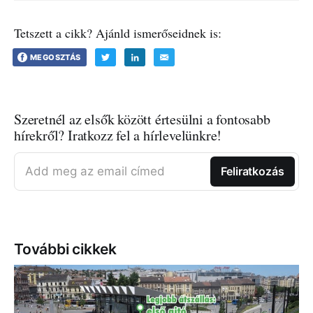
Tetszett a cikk? Ajánld ismerőseidnek is:
MEGOSZTÁS
Szeretnél az elsők között értesülni a fontosabb
hírekről? Iratkozz fel a hírlevelünkre!
Add meg az email címed
Feliratkozás
További cikkek