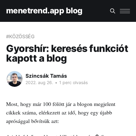
menetrend.app blog
#KÖZÖSSÉG
Gyorshír: keresés funkciót
kapott a blog
Szincsák Tamás
2022. aug 26.
•
1 perc olvasás
Most, hogy már 100 fölött jár a blogon megjelent
cikkek száma, elérkezett az idő, hogy egy újabb
aprósággal bővítsük azt: