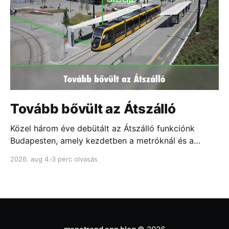
Tovább bővült az Átszálló
Közel három éve debütált az Átszálló funkciónk
Budapesten, amely kezdetben a metróknál és a
fontosabb csomópontokban mutatta meg, melyik
2026. aug 4.
3 perc olvasás
ajtóhoz állj a leggyorsabb átszállás érdekében...