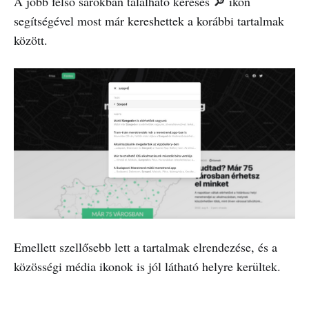
A jobb felső sarokban található keresés 🔎 ikon
segítségével most már kereshettek a korábbi tartalmak
között.
Emellett szellősebb lett a tartalmak elrendezése, és a
közösségi média ikonok is jól látható helyre kerültek.