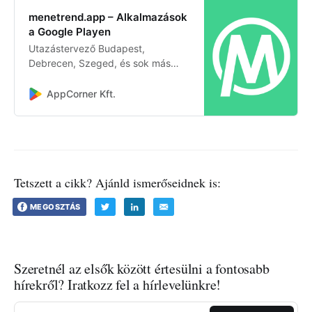
menetrend.app – Alkalmazások
a Google Playen
Utazástervező Budapest,
Debrecen, Szeged, és sok más
nagyváros menetrendjéhez.
AppCorner Kft.
Tetszett a cikk? Ajánld ismerőseidnek is:
MEGOSZTÁS
Szeretnél az elsők között értesülni a fontosabb
hírekről? Iratkozz fel a hírlevelünkre!