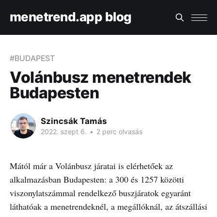
menetrend.app blog
#BUDAPEST
Volánbusz menetrendek
Budapesten
Szincsák Tamás
2022. szept 6.
•
2 perc olvasás
Mától már a Volánbusz járatai is elérhetőek az
alkalmazásban Budapesten: a 300 és 1257 közötti
viszonylatszámmal rendelkező buszjáratok egyaránt
láthatóak a menetrendeknél, a megállóknál, az átszállási