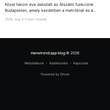
Közel három éve debütált az Átszálló funkciónk
Budapesten, amely kezdetben a metróknál és a
fontosabb csomópontokban mutatta meg, melyik
2026. aug 4.
3 perc olvasás
ajtóhoz állj a leggyorsabb átszállás érdekében...
menetrend.app blog
© 2026
Weboldalunk
Adatkezelés
Kapcsolat
Powered by Ghost