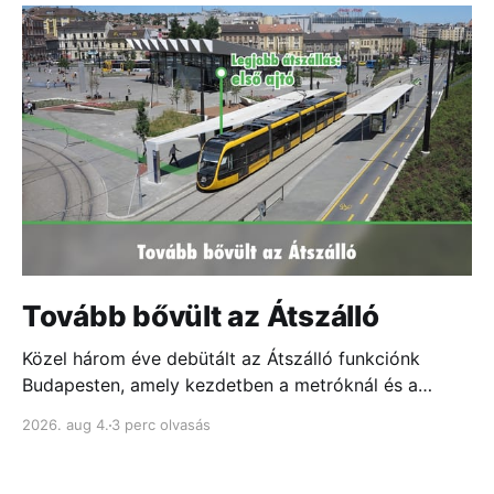
Tovább bővült az Átszálló
Közel három éve debütált az Átszálló funkciónk
Budapesten, amely kezdetben a metróknál és a
fontosabb csomópontokban mutatta meg, melyik
2026. aug 4.
3 perc olvasás
ajtóhoz állj a leggyorsabb átszállás érdekében...