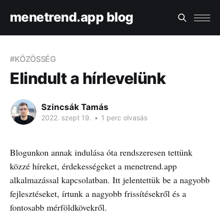
menetrend.app blog
#KÖZÖSSÉG
Elindult a hírlevelünk
Szincsák Tamás
2022. szept 19.
•
1 perc olvasás
Blogunkon annak indulása óta rendszeresen tettünk
közzé híreket, érdekességeket a menetrend.app
alkalmazással kapcsolatban. Itt jelentettük be a nagyobb
fejlesztéseket, írtunk a nagyobb frissítésekről és a
fontosabb mérföldkövekről.