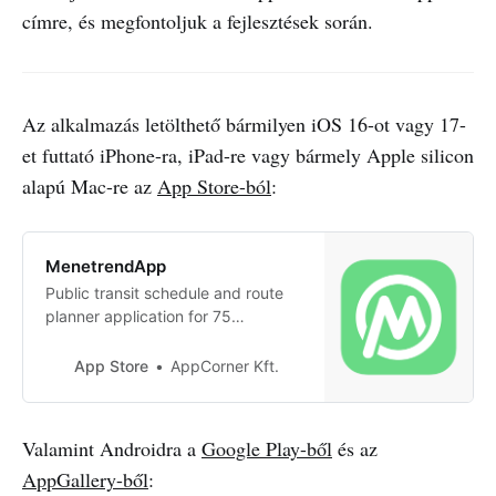
címre, és megfontoljuk a fejlesztések során.
Az alkalmazás letölthető bármilyen iOS 16-ot vagy 17-
et futtató iPhone-ra, iPad-re vagy bármely Apple silicon
alapú Mac-re az
App Store-ból
:
‎MenetrendApp
‎Public transit schedule and route
planner application for 75
Hungarian cities: Ajka, Baja,
Balassagyarmat, Balatonfüred,
App Store
AppCorner Kft.
Balatonfűzfő, Balmazújváros,
Bátaszék, Bátonyterenye, Békés,
Békéscsaba, Berettyóújfalu,
Valamint Androidra a
Google Play-ből
és az
Bonyhád, Budapest, Csongrád,
AppGallery-ből
:
Csurgó, Debrecen, Dunaújváros,