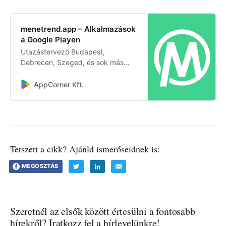
Eger, Ercsi, Esztergom, Fonyó…
menetrend.app – Alkalmazások
a Google Playen
Utazástervező Budapest,
Debrecen, Szeged, és sok más
nagyváros menetrendjéhez.
AppCorner Kft.
Tetszett a cikk? Ajánld ismerőseidnek is:
MEGOSZTÁS
Szeretnél az elsők között értesülni a fontosabb
hírekről? Iratkozz fel a hírlevelünkre!