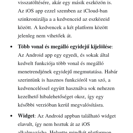
visszatöltésére, akár egy másik eszközön is.
Az iOS app ezzel szemben az iCloud-ban
szinkronizálja a a kedvenceid az eszközeid
között. A kedvencek a két platform között
jelenleg nem vihetőek át.
Több vonal és megálló egyidejű kijelölése
:
Az Android app egy egyedi, és sokak által
kedvelt funkciója több vonal és megálló
menetrendjének egyidejű megmutatása. Habár
szerintünk is hasznos funkcióról van szó, a
kedvenceléssel együtt használva sok nehezen
kezelhető hibalehetőséget okoz, így egy
későbbi verzióban kerül megvalósításra.
Widget
: Az Android appban található widget
elavult, így nem hoztuk át az iOS
alkalmazásba. Helyette mindkét platformon