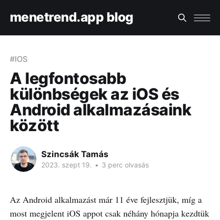
menetrend.app blog
#IOS
A legfontosabb
különbségek az iOS és
Android alkalmazásaink
között
Szincsák Tamás
2023. szept 19.
•
3 perc olvasás
Az Android alkalmazást már 11 éve fejlesztjük, míg a
most megjelent iOS appot csak néhány hónapja kezdtük