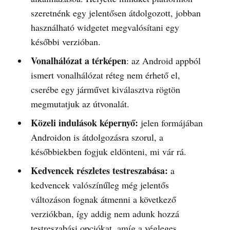
szeretnénk egy jelentősen átdolgozott, jobban
használható widgetet megvalósítani egy
későbbi verzióban.
Vonalhálózat a térképen
: az Android appból
ismert vonalhálózat réteg nem érhető el,
cserébe egy járművet kiválasztva rögtön
megmutatjuk az útvonalát.
Közeli indulások képernyő:
jelen formájában
Androidon is átdolgozásra szorul, a
későbbiekben fogjuk eldönteni, mi vár rá.
Kedvencek részletes testreszabása:
a
kedvencek valószínűleg még jelentős
változáson fognak átmenni a következő
verziókban, így addig nem adunk hozzá
testreszabási opciókat, amíg a végleges