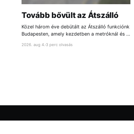
Tovább bővült az Átszálló
Közel három éve debütált az Átszálló funkciónk
Budapesten, amely kezdetben a metróknál és a
fontosabb csomópontokban mutatta meg,
2026. aug 4.
3 perc olvasás
melyik ajtóhoz állj a leggyorsabb átszállás
érdekében...
menetrend.app blog
© 2026