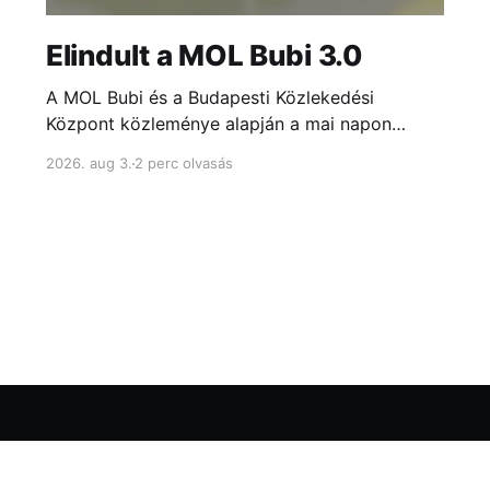
Elindult a MOL Bubi 3.0
A MOL Bubi és a Budapesti Közlekedési
Központ közleménye alapján a mai napon
elindult a megújult MOL Bubi szolgáltatás. Az
2026. aug 3.
2 perc olvasás
indulást egy néhány hetes próbaüzem előzte
meg, melynek során közel 9 ezer felhasználó
tesztelte a rendszert.
Weboldalunk
Adatkezelés
Kapcsolat