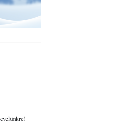
rlevelünkre!