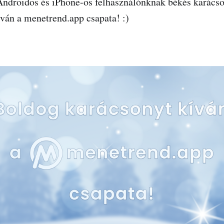
ndroidos és iPhone-os felhasználónknak békés karácso
íván a menetrend.app csapata! :)