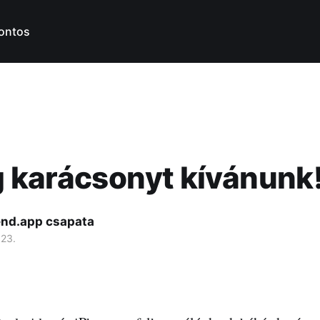
ontos
 karácsonyt kívánunk
nd.app csapata
 23.