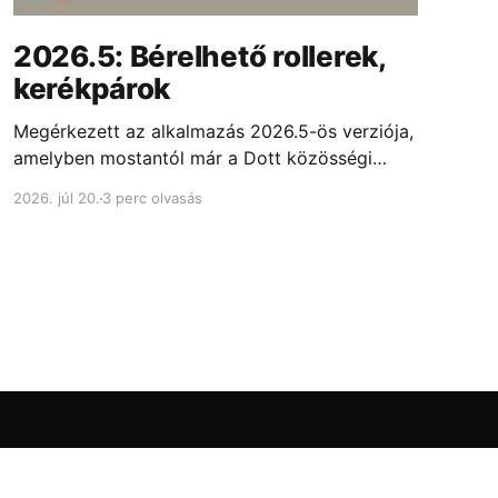
2026.5: Bérelhető rollerek,
kerékpárok
Megérkezett az alkalmazás 2026.5-ös verziója,
amelyben mostantól már a Dott közösségi
rollereit is megtalálhatod Budapesten és 5
2026. júl 20.
3 perc olvasás
vidéki városban. Emellett átdolgoztuk...
Powered by Ghost