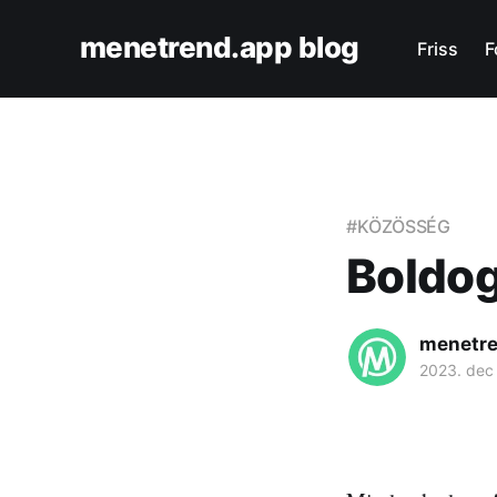
menetrend.app blog
Friss
F
#KÖZÖSSÉG
Boldog
menetre
2023. dec