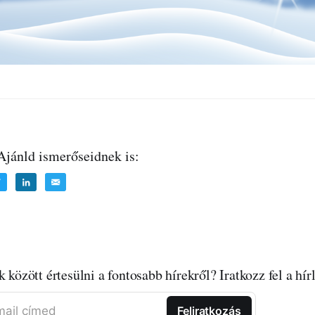
 Ajánld ismerőseidnek is:
k között értesülni a fontosabb hírekről? Iratkozz fel a hí
ail címed
Feliratkozás