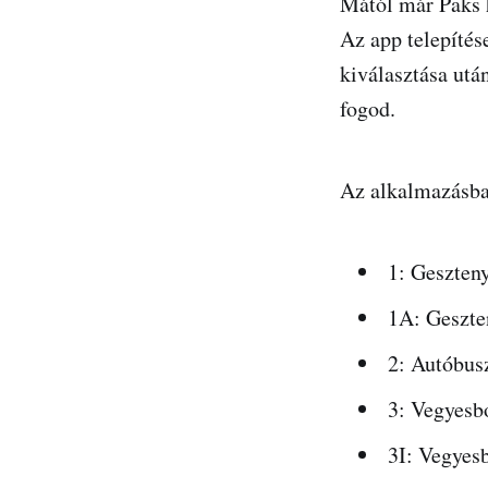
Mától már Paks 
Az app telepítés
kiválasztása utá
fogod.
Az alkalmazásba 
1
: Geszten
1A
: Geszte
2
: Autóbus
3
: Vegyesb
3I
: Vegyesb