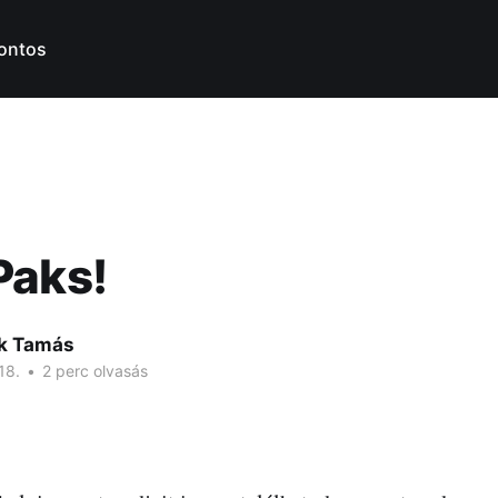
ontos
Paks!
k Tamás
18.
•
2 perc olvasás