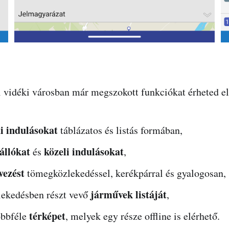
i vidéki városban már megszokott funkciókat érheted el
i indulásokat
táblázatos és listás formában,
állókat
közeli indulásokat
és
,
vezést
tömegközlekedéssel, kerékpárral és gyalogosan,
járművek listáját
zlekedésben részt vevő
,
térképet
öbbféle
, melyek egy része offline is elérhető.