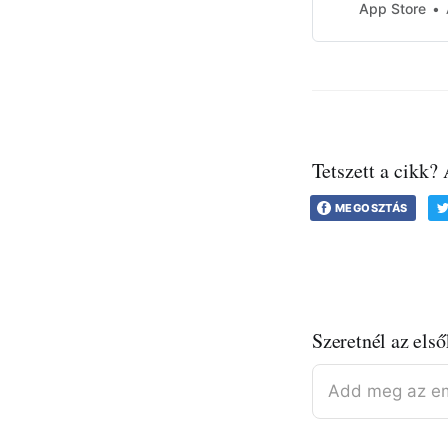
Békéscsaba, Bere
App Store
Csurgó, Debrecen
Tetszett a cikk?
MEGOSZTÁS
Szeretnél az első
Add meg az em