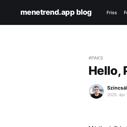
menetrend.app blog
Friss
F
#PAKS
Hello, 
Szincsá
2025. ápr 