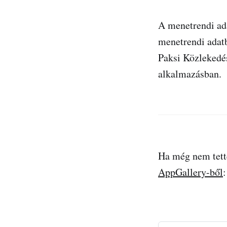
A menetrendi ada
menetrendi adatb
Paksi Közlekedés
alkalmazásban.
Ha még nem tette
AppGallery-ből
: