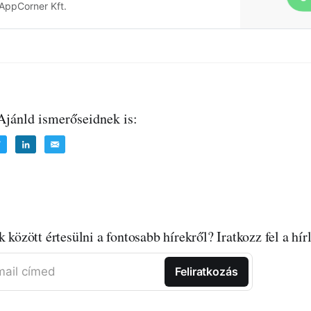
ttyóújfalu, Bonyhád, Budapest, Csongrád,
AppCorner Kft.
, Dunaújváros, Eger, Ercsi, Esztergom, Fonyó…
 Ajánld ismerőseidnek is:
k között értesülni a fontosabb hírekről? Iratkozz fel a hí
ail címed
Feliratkozás