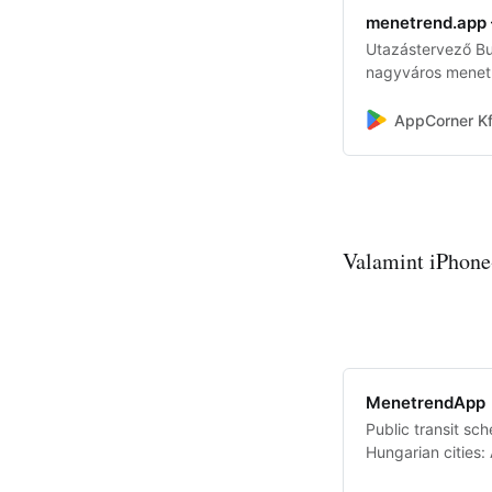
menetrend.app 
Utazástervező B
nagyváros menet
AppCorner Kf
Valamint iPhone-
‎MenetrendApp
‎Public transit sc
Hungarian cities:
Balatonfűzfő, Ba