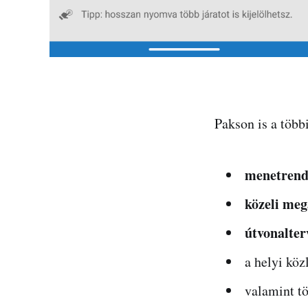
Pakson is a több
menetrend
közeli meg
útvonalter
a helyi kö
valamint t