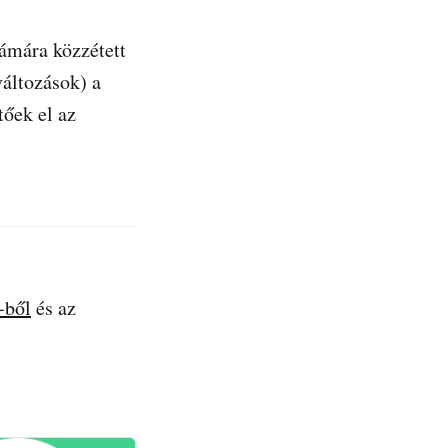
zámára közzétett
változások) a
tőek el az
-ből
és az