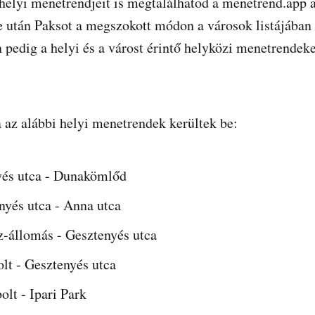
helyi menetrendjeit is megtalálhatod a menetrend.app 
e után Paksot a megszokott módon a városok listájában 
n pedig a helyi és a várost érintő helyközi menetrendeke
az alábbi helyi menetrendek kerültek be:
yés utca - Dunakömlőd
nyés utca - Anna utca
z-állomás - Gesztenyés utca
olt - Gesztenyés utca
olt - Ipari Park