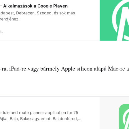
– Alkalmazások a Google Playen
udapest, Debrecen, Szeged, és sok más
rendjéhez.
t.
ra, iPad-re vagy bármely Apple silicon alapú Mac-re a
hedule and route planner application for 75
 Ajka, Baja, Balassagyarmat, Balatonfüred,
lmazújváros, Bátaszék, Bátonyterenye, Békés,