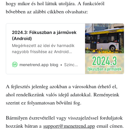
hogy mikor és hol láttuk utoljára. A funkcióról
bővebben az alábbi cikkben olvashatsz:
2024.3: Fókuszban a járművek
(Android)
Megérkezett az idei év harmadik
nagyobb frissítése az Android
alkalmazáshoz, amely a
közlekedésrajongók számára lehet
menetrend.app blog
Szincsák Tamás
különösen izgalmas…
A fejlesztés jelenleg azokban a városokban érhető el,
ahol rendelkezünk valós idejű adatokkal. Reményeink
szerint ez folyamatosan bővülni fog.
Bármilyen észrevétellel vagy visszajelzéssel forduljatok
hozzánk bátran a
support@menetrend.app
email címen.