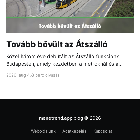
Tovább bővült az Átszálló
Közel három éve debütált az Átszálló funkciónk
Budapesten, amely kezdetben a metróknál és a
fontosabb csomópontokban mutatta meg, melyik
2026. aug 4.
3 perc olvasás
ajtóhoz állj a leggyorsabb átszállás érdekében...
menetrend.app blog
© 2026
Weboldalunk
Adatkezelés
Kapcsolat