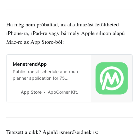
Ha még nem próbáltad, az alkalmazást letöltheted
iPhone-ra, iPad-re vagy bármely Apple silicon alapú
Mac-re az App Store-ból:
‎MenetrendApp
‎Public transit schedule and route
planner application for 75
Hungarian cities: Ajka, Baja,
Balassagyarmat, Balatonfüred,
App Store
AppCorner Kft.
Balatonfűzfő, Balmazújváros,
Bátaszék, Bátonyterenye, Békés,
Békéscsaba, Berettyóújfalu,
Bonyhád, Budapest, Csongrád,
Csurgó, Debrecen, Dunaújváros,
Eger, Ercsi, Esztergom, Fonyó…
Tetszett a cikk? Ajánld ismerőseidnek is: