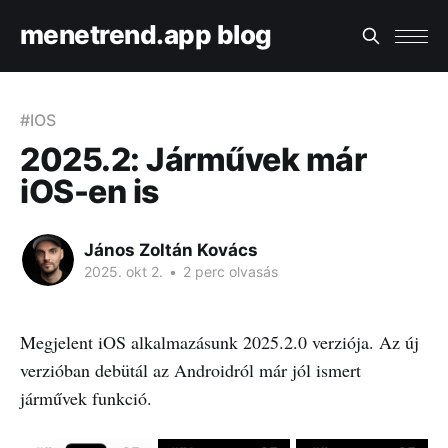
menetrend.app blog
#IOS
2025.2: Járművek már
iOS-en is
János Zoltán Kovács
2025. okt 2.
•
2 perc olvasás
Megjelent iOS alkalmazásunk 2025.2.0 verziója. Az új
verzióban debütál az Androidról már jól ismert
járművek funkció.