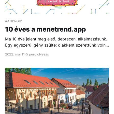
#ANDROID
10 éves a menetrend.app
Ma 10 éve jelent meg első, debreceni alkalmazásunk.
Egy egyszerű igény szülte: diákként szerettünk volna
eljutni “A” pontból “B”-be anélkül, hogy hosszú
2022. máj 11.
5 perc olvasás
percekig kelljen böngészni az átláthatatlan
menetrendi táblázatokat...