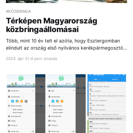
#KÖZBRINGA
Térképen Magyarország
közbringaállomásai
Több, mint 10 év telt el azóta, hogy Esztergomban
elindult az ország első nyilvános kerékpármegosztó
rendszere, azóta pedig 11 további városban
2024. ápr 21.
4 perc olvasás
bukkantak fel a közbringák – hol kisebb, hol nagyobb
sikerrel...