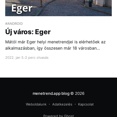
#ANDROID
Új város: Eger
Mától már Eger helyi menetrendjei is elérhetőek az
alkalmazásban, így összesen már 18 városban
vagyunk megtalálhatóak. Az új város menetrendje a
2022. jan 5.
2 perc olvasás
megszokott módon az első alkalommal a Frissítések
menüben tölthető le, majd ezután a városválasztóban
érhető el.
menetrend.app blog
© 2026
Weboldalunk
Adatkezelés
Kapcsolat
Powered by Ghost