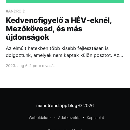
#ANDROID
Kedvencfigyelő a HÉV-eknél,
Mezőkövesd, és más
újdonságok
Az elmúlt hetekben több kisebb fejlesztésen is
dolgoztunk, amelyek nem kaptak külön posztot. Az
alábbiakban összegezzük őket.
2023. aug 6.
2 perc olvasás
menetrend.app blog
© 2026
Weboldalunk
Adatkezelés
Kapcsolat