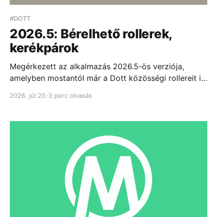
#DOTT
2026.5: Bérelhető rollerek,
kerékpárok
Megérkezett az alkalmazás 2026.5-ös verziója,
amelyben mostantól már a Dott közösségi rollereit is
megtalálhatod Budapesten és 5 vidéki városban.
2026. júl 20.
3 perc olvasás
Emellett átdolgoztuk...