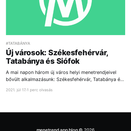
#TATABÁNYA
Új városok: Székesfehérvár,
Tatabánya és Siófok
A mai napon három új város helyi menetrendjeivel
bővült alkalmazásunk: Székesfehérvár, Tatabánya és
Siófok. A támogatott városok listája ezzel a
2021. júl 17.
1 perc olvasás
fejlesztéssel már 14-re nőtt, amelyek az alábbiak...
menetrend.app blog
© 2026