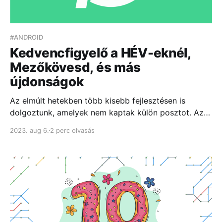
#ANDROID
Kedvencfigyelő a HÉV-eknél,
Mezőkövesd, és más
újdonságok
Az elmúlt hetekben több kisebb fejlesztésen is
dolgoztunk, amelyek nem kaptak külön posztot. Az
alábbiakban összegezzük őket.
2023. aug 6.
2 perc olvasás