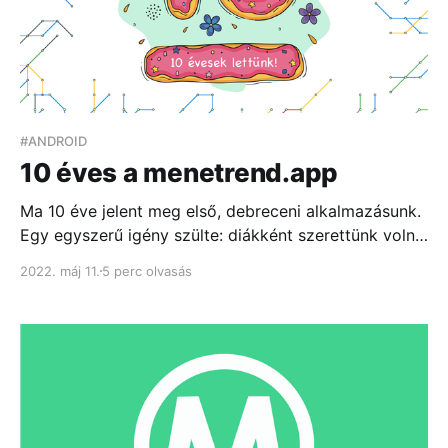
#ANDROID
10 éves a menetrend.app
Ma 10 éve jelent meg első, debreceni alkalmazásunk.
Egy egyszerű igény szülte: diákként szerettünk volna
eljutni “A” pontból “B”-be anélkül, hogy hosszú
2022. máj 11.
5 perc olvasás
percekig kelljen böngészni az átláthatatlan
menetrendi táblázatokat...