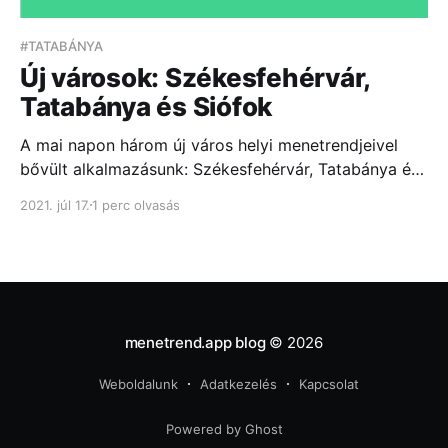
#TATABÁNYA
Új városok: Székesfehérvár,
Tatabánya és Siófok
A mai napon három új város helyi menetrendjeivel
bővült alkalmazásunk: Székesfehérvár, Tatabánya és
Siófok. A támogatott városok listája ezzel a
2021. júl 17.
1 perc olvasás
fejlesztéssel már 14-re nőtt, amelyek az alábbiak...
menetrend.app blog
© 2026
Weboldalunk
Adatkezelés
Kapcsolat
Powered by Ghost