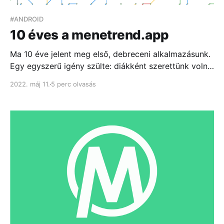
#ANDROID
10 éves a menetrend.app
Ma 10 éve jelent meg első, debreceni alkalmazásunk.
Egy egyszerű igény szülte: diákként szerettünk volna
eljutni “A” pontból “B”-be anélkül, hogy hosszú
2022. máj 11.
5 perc olvasás
percekig kelljen böngészni az átláthatatlan
menetrendi táblázatokat...