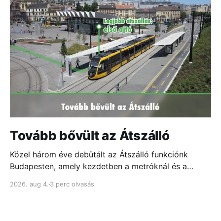
Tovább bővült az Átszálló
Közel három éve debütált az Átszálló funkciónk
Budapesten, amely kezdetben a metróknál és a
fontosabb csomópontokban mutatta meg, melyik
2026. aug 4.
3 perc olvasás
ajtóhoz állj a leggyorsabb átszállás érdekében...