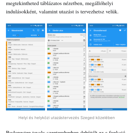
megtekintheted táblázatos nézetben, megállóhelyi
indulásokként, valamint utazást is tervezhetsz velük.
Helyi és helyközi utazástervezés Szeged közelében
Budapesten
tavaly szeptemberben
debütált ez a funkció,