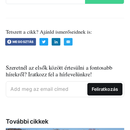
Tetszett a cikk? Ajánld ismerőseidnek is:
MEGOSZTÁS
Szeretnél az elsők között értesülni a fontosabb
hírekről? Iratkozz fel a hírlevelünkre!
Add meg az email címed
Feliratkozás
További cikkek