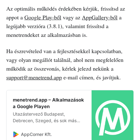
Az optimális működés érdekében kérjük, frissítsd az
appot a
Google Play-ből
vagy az
AppGallery-ből
a
legújabb verzióra (3.8.1), valamint frissítsd a
menetrendeket az alkalmazásban is.
Ha észrevételed van a fejlesztésekkel kapcsolatban,
vagy olyan megállót találnál, ahol nem megfelelően
működik az összevonás, kérlek jelezd nekünk a
support@menetrend.app
e-mail címen, és javítjuk.
menetrend.app – Alkalmazások
a Google Playen
Utazástervező Budapest,
Debrecen, Szeged, és sok más
nagyváros menetrendjéhez.
AppCorner Kft.