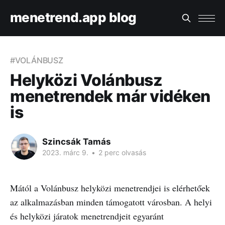
menetrend.app blog
#VOLÁNBUSZ
Helyközi Volánbusz
menetrendek már vidéken
is
Szincsák Tamás
2023. márc 9.
•
2 perc olvasás
Mától a Volánbusz helyközi menetrendjei is elérhetőek
az alkalmazásban minden támogatott városban. A helyi
és helyközi járatok menetrendjeit egyaránt