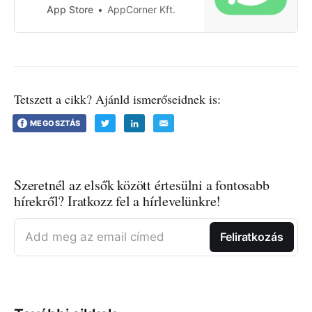
Balassagyarmat, Balatonfüred,
App Store
AppCorner Kft.
Balatonfűzfő, Balmazújváros,
Bátaszék, Bátonyterenye, Békés,
Békéscsaba, Berettyóújfalu,
Bonyhád, Budapest, Csongrád,
Csurgó, Debrecen, Dunaújváros,
Eger, Ercsi, Esztergom, Fonyó…
Tetszett a cikk? Ajánld ismerőseidnek is:
MEGOSZTÁS
Szeretnél az elsők között értesülni a fontosabb
hírekről? Iratkozz fel a hírlevelünkre!
Add meg az email címed
Feliratkozás