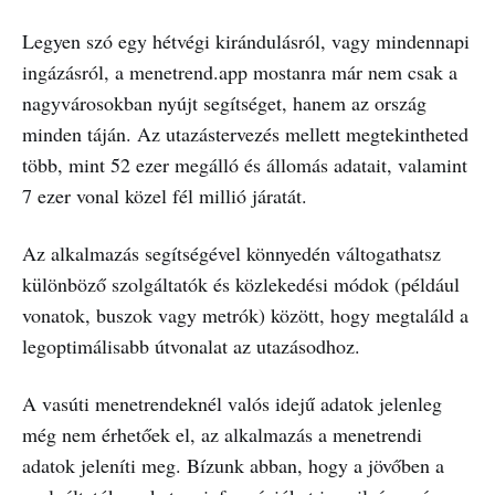
Legyen szó egy hétvégi kirándulásról, vagy mindennapi
ingázásról, a menetrend.app mostanra már nem csak a
nagyvárosokban nyújt segítséget, hanem az ország
minden táján. Az utazástervezés mellett megtekintheted
több, mint 52 ezer megálló és állomás adatait, valamint
7 ezer vonal közel fél millió járatát.
Az alkalmazás segítségével könnyedén váltogathatsz
különböző szolgáltatók és közlekedési módok (például
vonatok, buszok vagy metrók) között, hogy megtaláld a
legoptimálisabb útvonalat az utazásodhoz.
A vasúti menetrendeknél valós idejű adatok jelenleg
még nem érhetőek el, az alkalmazás a menetrendi
adatok jeleníti meg. Bízunk abban, hogy a jövőben a