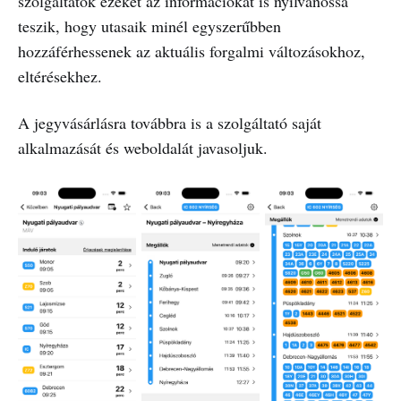
szolgáltatók ezeket az információkat is nyilvánossá
teszik, hogy utasaik minél egyszerűbben
hozzáférhessenek az aktuális forgalmi változásokhoz,
eltérésekhez.
A jegyvásárlásra továbbra is a szolgáltató saját
alkalmazását és weboldalát javasoljuk.