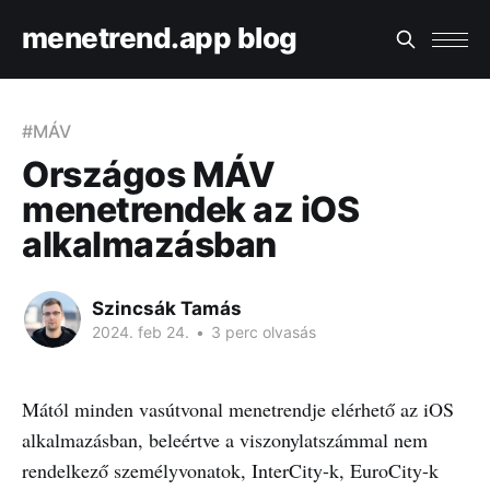
menetrend.app blog
#MÁV
Országos MÁV
menetrendek az iOS
alkalmazásban
Szincsák Tamás
2024. feb 24.
•
3 perc olvasás
Mától minden vasútvonal menetrendje elérhető az iOS
alkalmazásban, beleértve a viszonylatszámmal nem
rendelkező személyvonatok, InterCity-k, EuroCity-k