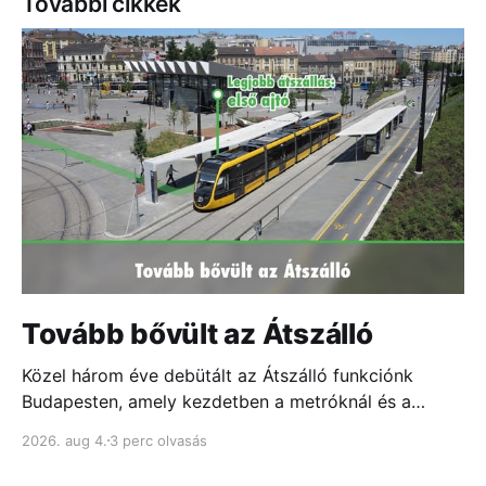
További cikkek
Tovább bővült az Átszálló
Közel három éve debütált az Átszálló funkciónk
Budapesten, amely kezdetben a metróknál és a
fontosabb csomópontokban mutatta meg, melyik
2026. aug 4.
3 perc olvasás
ajtóhoz állj a leggyorsabb átszállás érdekében...