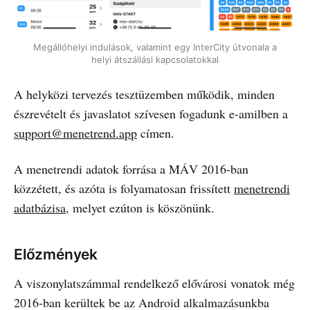
Megállóhelyi indulások, valamint egy InterCity útvonala a
helyi átszállási kapcsolatokkal
A helyközi tervezés tesztüzemben működik, minden
észrevételt és javaslatot szívesen fogadunk e-amilben a
support@menetrend.app
címen.
A menetrendi adatok forrása a MÁV 2016-ban
közzétett, és azóta is folyamatosan frissített
menetrendi
adatbázisa
, melyet ezúton is köszönünk.
Előzmények
A viszonylatszámmal rendelkező elővárosi vonatok még
2016-ban kerültek be az Android alkalmazásunkba