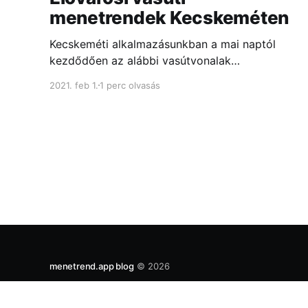
menetrendek Kecskeméten
Kecskeméti alkalmazásunkban a mai naptól
kezdődően az alábbi vasútvonalak
menetrendjei is elérhetővé váltak: S210
2021. feb 1.
1 perc olvasás
(Kecskemét, Kecskemét alsó, Kecskemét-
Máriaváros, Miklóstelep, Úrihegy és
Hetényegyháza között)...
menetrend.app blog
© 2026