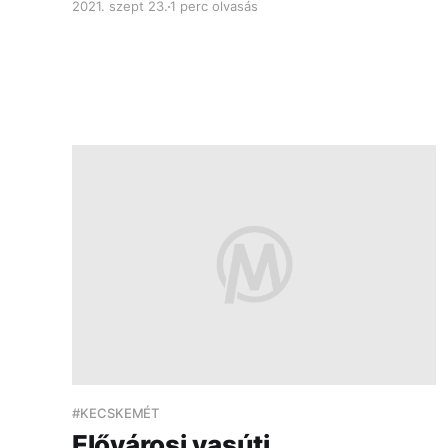
2021. szept 23.
1 perc olvasás
amiket így már szintén elhelyezhetsz a
kezdőképernyőn. Reméljük, tetszeni fog :)
#KECSKEMÉT
Elővárosi vasúti