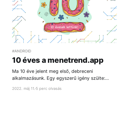
#ANDROID
10 éves a menetrend.app
Ma 10 éve jelent meg első, debreceni
alkalmazásunk. Egy egyszerű igény szülte:
diákként szerettünk volna eljutni “A” pontból
2022. máj 11.
5 perc olvasás
“B”-be anélkül, hogy hosszú percekig kelljen
böngészni az átláthatatlan menetrendi
táblázatokat...