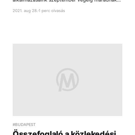
elérhetőek, ezután már csak a közös,
2021. aug 28.
1 perc olvasás
menetrend.app névre hallgató alkalmazás lesz
letölthető. Kérjük, mihamarabb frissíts az új
alkalmazásra a zökkenőmentes átállás
érdekében.
#BUDAPEST
Összefoglaló a közlekedési