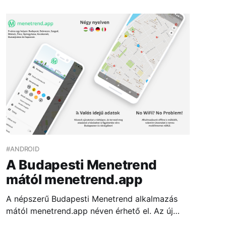
utazástervezésre.
#ANDROID
A Budapesti Menetrend
mától menetrend.app
A népszerű Budapesti Menetrend alkalmazás
mától menetrend.app néven érhető el. Az új
alkalmazás egy helyen tartalmazza kilenc