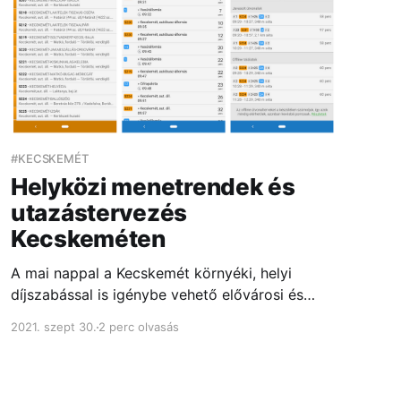
#KECSKEMÉT
Helyközi menetrendek és
utazástervezés
Kecskeméten
A mai nappal a Kecskemét környéki, helyi
díjszabással is igénybe vehető elővárosi és
regionális autóbuszjáratok menetrendjével
2021. szept 30.
2 perc olvasás
bővült az alkalmazás, ezzel lehetőséget
biztosítva mindhárom szolgáltató (KeKo, MÁV,
Volánbusz) járatait figyelembe vevő közös