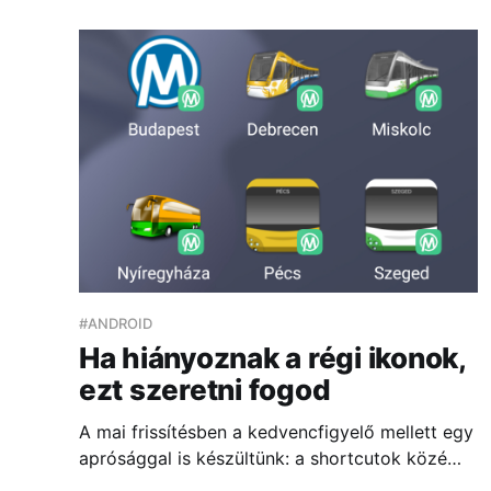
#ANDROID
Ha hiányoznak a régi ikonok,
ezt szeretni fogod
A mai frissítésben a kedvencfigyelő mellett egy
aprósággal is készültünk: a shortcutok közé
bekerültek a régi alkalmazások ikonjai is,