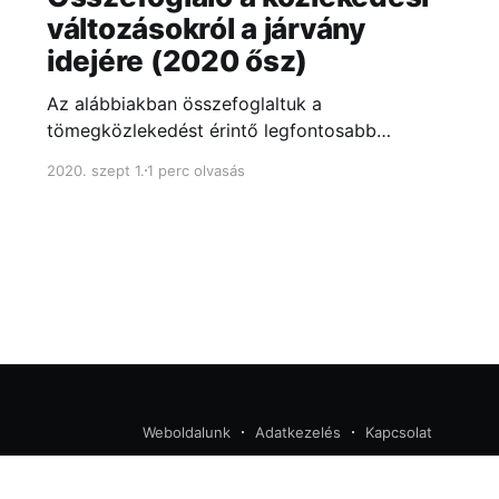
változásokról a járvány
idejére (2020 ősz)
Az alábbiakban összefoglaltuk a
tömegközlekedést érintő legfontosabb
változásokat.
2020. szept 1.
1 perc olvasás
Weboldalunk
Adatkezelés
Kapcsolat