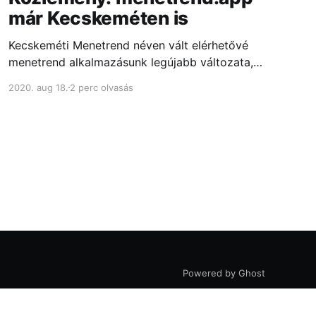
már Kecskeméten is
Kecskeméti Menetrend néven vált elérhetővé
menetrend alkalmazásunk legújabb változata,
amely reményeink szerint a kecskeméti lakosok
2020. aug 18.
2 perc olvasás
és ingázók számára is hasznos segítséget nyújt
majd a mindennapi közlekedésben.
Powered by Ghost