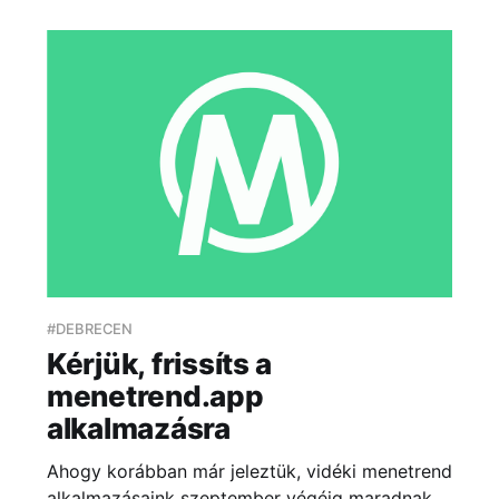
#DEBRECEN
Kérjük, frissíts a
menetrend.app
alkalmazásra
Ahogy korábban már jeleztük, vidéki menetrend
alkalmazásaink szeptember végéig maradnak