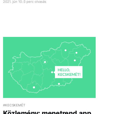
2021. jún 10.
3 perc olvasás
nagyváros és két kisváros helyi menetrendjeit:
Budapest, Debrecen, Szeged, Miskolc, Pécs,
Nyíregyháza, Kecskemét, Dunaújváros,
Kaposvár, valamint...
#KECSKEMÉT
Közlemény: menetrend.app